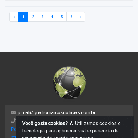
«
1
2
3
4
5
6
»
jornal@quatromarcosnoticias.com.br
(65) 99806 1775
Você gosta cookies?
🍪 Utilizamos cookies e
Política de privacidade
tecnologia para aprimorar sua experiência de
https://mail.hostinger.com/old