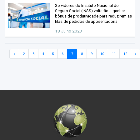
Servidores do Instituto Nacional do
Seguro Social (INSS) voltarão a ganhar
bônus de produtividade para reduzirem as
filas de pedidos de aposentadoria
18 Julho 2023
«
2
3
4
5
6
7
8
9
10
11
12
»