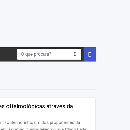
as oftalmológicas através da
nilso Senhorinho, um dos proponentes da
celo Salomão, Carlos Maiorquim e Chico Leite,