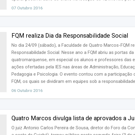
durante a gestão. Conforme apontado...
07 Outubro 2016
FQM realiza Dia da Responsabilidade Social
No dia 24/09 (sábado), a Faculdade de Quatro Marcos-FQM rea
Responsabilidade Social. Nesse ano a FQM abriu as portas da
quatromarquense, em especial os alunos e professores das e
ações ofertadas pela IES nas áreas de Administração, Educaçã
Pedagogia e Psicologia. O evento contou com a participaçã
FQM, os quais se dividiram em equipes sob a responsabilidad
Acuidade visual,...
06 Outubro 2016
Quatro Marcos divulga lista de aprovados a Ju
O juiz Antonio Carlos Pereira de Sousa, diretor do Foro da 
a oeste de Cuiabá), tornou público nesta segunda-feira (3 de 