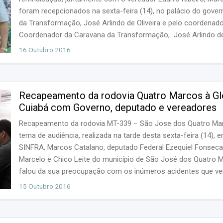
foram recepcionados na sexta-feira (14), no palácio do gove
da Transformação, José Arlindo de Oliveira e pelo coordenad
Coordenador da Caravana da Transformação, José Arlindo de 
Marco poderá ser escolhido para realização de cirurgias oft
16 Outubro 2016
Recapeamento da rodovia Quatro Marcos à Glo
Cuiabá com Governo, deputado e vereadores
Recapeamento da rodovia MT-339 – São Jose dos Quatro Marc
tema de audiência, realizada na tarde desta sexta-feira (14),
SINFRA, Marcos Catalano, deputado Federal Ezequiel Fonseca 
Marcelo e Chico Leite do município de São José dos Quatro M
falou da sua preocupação com os inúmeros acidentes que ve
pavimentadas e também no trevo. Segundo ele, a retomada...
15 Outubro 2016