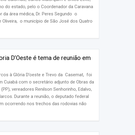
rno do estado, pelo o Coordenador da Caravana
or da área médica, Dr. Peres Segundo o
Oliveira, o município de São José dos Quatro
almológicas. “Uma das condições para que...
ria D’Oeste é tema de reunião em
os à Glória D’oeste e Trevo da Casemat, foi
 em Cuiabá com o secretário adjunto de Obras da
(PP), vereadores Renilson Senhorinho, Edalvo,
arcos. Durante a reunião, o deputado federal
m ocorrendo nos trechos das rodovias não