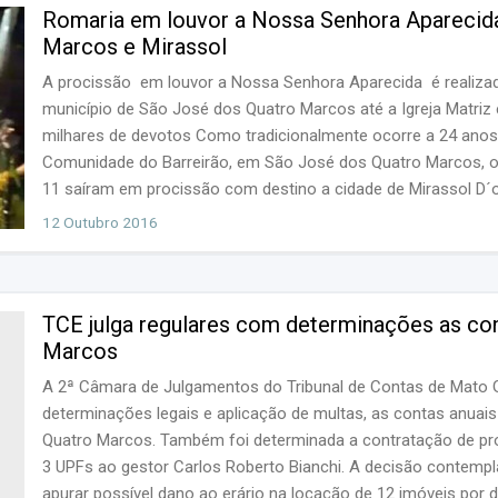
Romaria em louvor a Nossa Senhora Aparecida 
Marcos e Mirassol
A procissão em louvor a Nossa Senhora Aparecida é realiza
município de São José dos Quatro Marcos até a Igreja Matriz
milhares de devotos Como tradicionalmente ocorre a 24 anos,
Comunidade do Barreirão, em São José dos Quatro Marcos, ond
11 saíram em procissão com destino a cidade de Mirassol D´o
Brasil. Os Romeiros percorrem a rodovia...
12 Outubro 2016
TCE julga regulares com determinações as con
Marcos
A 2ª Câmara de Julgamentos do Tribunal de Contas de Mato 
determinações legais e aplicação de multas, as contas anuai
Quatro Marcos. Também foi determinada a contratação de profi
3 UPFs ao gestor Carlos Roberto Bianchi. A decisão contemp
apurar possível dano ao erário na locação de 12 imóveis por d