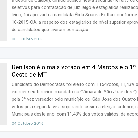
seletivos para contratação de juiz leigo e estagiários realiz
leigo, foi aprovada a candidata Élida Soares Bottari, conforme 
16/2015-CA, a respeito dos estagiários de nível superior apr
de candidatos que tiveram pontuação...
05 Outubro 2016
Renilson é o mais votado em 4 Marcos e o 1º
Oeste de MT
Candidato do Democratas foi eleito com 1.154votos, 11,43% d
exercer seu terceiro mandato na Câmara de São José dos Qua
pela 3ª vez vereador pelo município de São José dos Quatro
votos pela segunda vez, superando assim a eleição anterior, n
Municipais deste ano, com 11,43% dos votos válidos, de acor
Eleitoral (TSE), regionalmente seus 1.1154 votos, o pontuou c
04 Outubro 2016