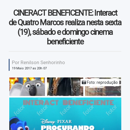
Vendas
CINERACT BENEFICENTE: Interact
Vídeos
de Quatro Marcos realiza nesta sexta
(19), sábado e domingo cinema
beneficiente
Por Renilson Senhorinho
19 Maio 2017 as 20h 07
Foto: reprodução