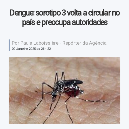
Vendas
Dengue: sorotipo 3 volta a circular no
Vídeos
país e preocupa autoridades
Por Paula Laboissière - Repórter da Agência
09 Janeiro 2025 as 21h 22