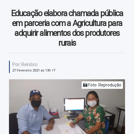
Vendas
Educação elabora chamada pública
Vídeos
em parceria com a Agricultura para
adquirir alimentos dos produtores
rurais
Por Renilso
27 Fevereiro 2021 as 13h 17
Foto: Reprodução