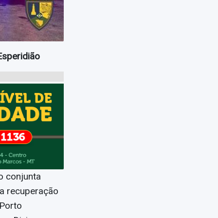
Esperidião
o conjunta
na recuperação
 Porto