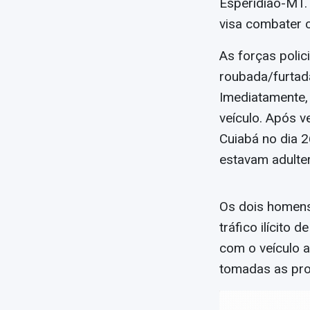
Esperidião-MT. 
visa combater cr
As forças poli
roubada/furtad
Imediatamente,
veículo. Após v
Cuiabá no dia 2
estavam adulte
Os dois homens
tráfico ilícito
com o veículo a
tomadas as prov