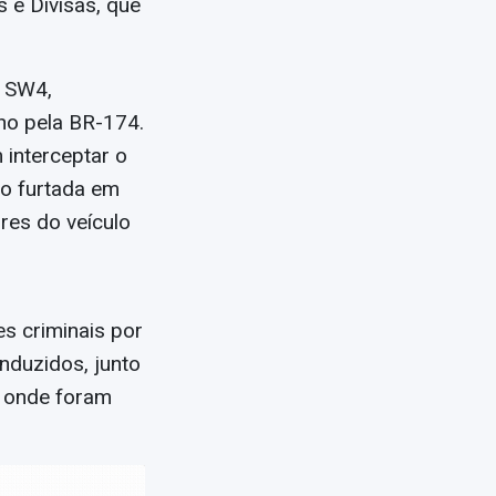
 e Divisas, que
x SW4,
ho pela BR-174.
 interceptar o
do furtada em
ores do veículo
s criminais por
onduzidos, junto
l, onde foram