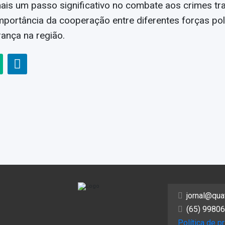
is um passo significativo no combate aos crimes tra
portância da cooperação entre diferentes forças poli
rança na região.
jornal@qua
(65) 99806
Política de p