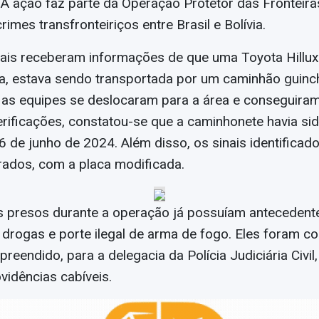
A ação faz parte da Operação Protetor das Fronteiras
imes transfronteiriços entre Brasil e Bolívia.
ciais receberam informações de que uma Toyota Hillu
a, estava sendo transportada por um caminhão guinc
 as equipes se deslocaram para a área e conseguiram
erificações, constatou-se que a caminhonete havia si
6 de junho de 2024. Além disso, os sinais identificad
rados, com a placa modificada.
 presos durante a operação já possuíam antecedente
 de drogas e porte ilegal de arma de fogo. Eles foram c
preendido, para a delegacia da Polícia Judiciária Civi
idências cabíveis.