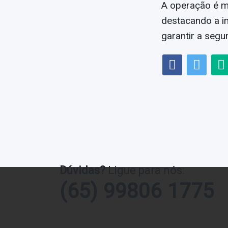
A operação é ma
destacando a im
garantir a segu
Dúvidas?
Ligue para nós:
(65) 99806 1775