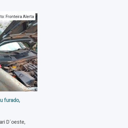
to: Fronteira Alerta
u furado,
ari D´oeste,