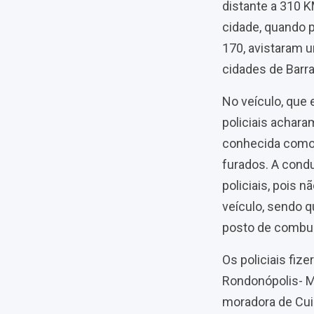
distante a 310 K
cidade, quando p
170, avistaram um
cidades de Barr
No veículo, que
policiais achara
conhecida como 
furados. A cond
policiais, pois 
veículo, sendo q
posto de combus
Os policiais fiz
Rondonópolis- MT
moradora de Cui