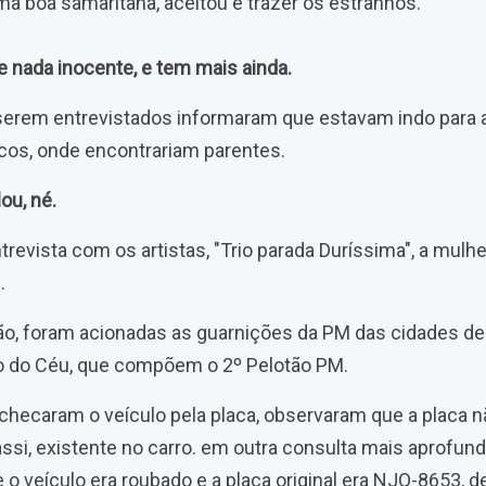
boa samaritana, aceitou e trazer os estranhos.
e nada inocente, e tem mais ainda.
 serem entrevistados informaram que estavam indo para 
cos, onde encontrariam parentes.
ou, né.
evista com os artistas, "Trio parada Duríssima", a mulhe
.
ção, foram acionadas as guarnições da PM das cidades de
 do Céu, que compõem o 2º Pelotão PM.
 checaram o veículo pela placa, observaram que a placa 
si, existente no carro. em outra consulta mais aprofund
o veículo era roubado e a placa original era NJQ-8653, 