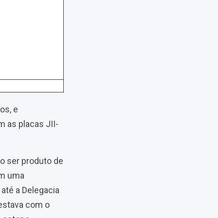
os, e
 as placas JII-
o ser produto de
em uma
 até a Delegacia
 estava com o