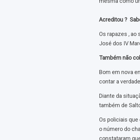
mesma como uma 
Acreditou ? Sab
Os rapazes , ao
José dos IV Mar
Também não col
Bom em nova entr
contar a verdade
Diante da situa
também de Salto
Os policiais que
o número do chas
constataram que 