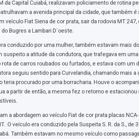
M da Capital Cuiabá, realizavam policiamento de rotina pe
atrulhavam a avenida principal da cidade, que também é
 veículo Fiat Siena de cor prata, sair da rodovia MT 247, 
a do Bugres a Lambari D´oeste.
 era conduzido por uma mulher, também estavam mais d
m suspeito a atitude da condutora, que trafegava em uma
rota de carros roubados ou furtados, e estava com um 
utora seguiu sentido para Curvelandia, chamando mais a
não teria procurado por uma borracharia.
Houve o acompan
ua a partir de então, a mesma fez o retorno e estacionou
tíveis.
eram a abordagem ao veículo Fiat de cor prata placas NCA
. O veículo era conduzido pela Suspeita S. R. da S., de 3
abá. Também estavam no mesmo veículo como passageir