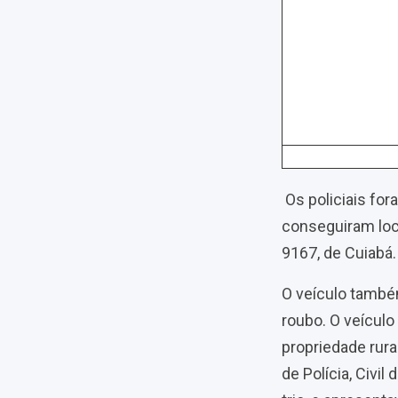
Os policiais for
conseguiram loca
9167, de Cuiabá
O veículo també
roubo. O veícul
propriedade rura
de Polícia, Civi