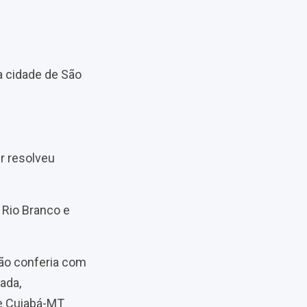
a cidade de São
r resolveu
 Rio Branco e
não conferia com
ada,
de Cuiabá-MT