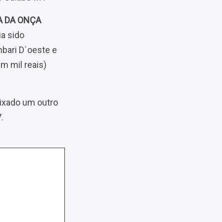
A DA ONÇA
ia sido
mbari D´oeste e
m mil reais)
eixado um outro
.