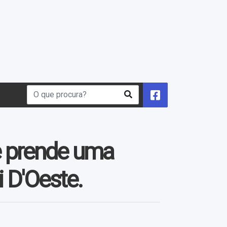
e prende uma
 D'Oeste.