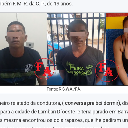
bém F. M. R. da C. P., de 19 anos.
Fonte: R.S.W.A./F.A.
iro relatado da condutora, (
conversa pra boi dormir)
, d
 para a cidade de Lambari D´oeste e teria parado em Barr
 a mesma encontrou os dois rapazes, que lhe pediram um