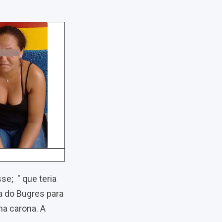
isse; " que teria
a do Bugres para
a carona. A