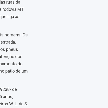
las ruas da
 a rodovia MT
que liga as
ois homens. Os
 estrada,
dos pneus
 atenção dos
hamento do
 no pátio de um
-9238- de
5 anos,
os W. L. da S.