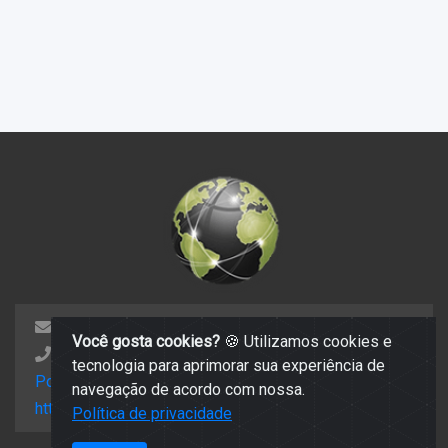
jornal@quatromarcosnoticias.com.br
Você gosta cookies?
🍪 Utilizamos cookies e
(65) 99806 1775
tecnologia para aprimorar sua experiência de
Política de privacidade
navegação de acordo com nossa.
https://mail.hostinger.com/old
Política de privacidade