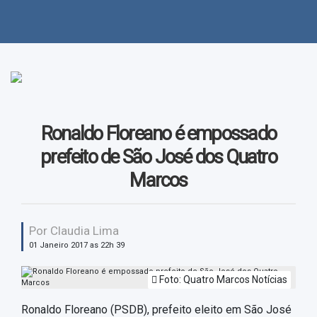
Jauru
Entretenimento
Lambari D'Oeste
Esportes
Mirassol D'Oeste
Estadual
Pontes e Lacerda
Geral
Ronaldo Floreano é empossado
Porto esperidião
Local
prefeito de São José dos Quatro
Marcos
Rio Branco
Nacional
São José dos Quatro
Política
Marcos
Por Claudia Lima
01 Janeiro 2017 as 22h 39
Processo Seletivo
Foto: Quatro Marcos Notícias
Regional
Ronaldo Floreano (PSDB), prefeito eleito em São José